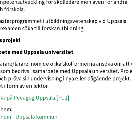
ompetensutveckling för skolledare men även för andra
h förskola.
Masterprogrammet i utbildningsvetenskap vid Uppsala
rexamen söka till forskarutbildning.
sprojekt
bete med Uppsala universitet
ärare/lärare inom de olika skolformerna ansöka om att 
 som bedrivs i samarbete med Uppsala universitet. Proj
och pröva sin undervisning i nya eller pågående projekt.
t i form av en lektor.
ekt på Pedagog Uppsala.
[FU1]
ghem:
daghem - Uppsala kommun