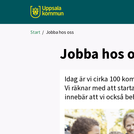
Start
/
Jobba hos oss
Jobba hos 
Idag är vi cirka 100 k
Vi räknar med att start
innebär att vi också b