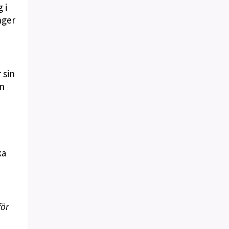
 i
nger
 sin
en
ka
för