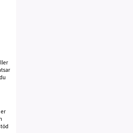
ller
atsar
 du
der
h
stöd