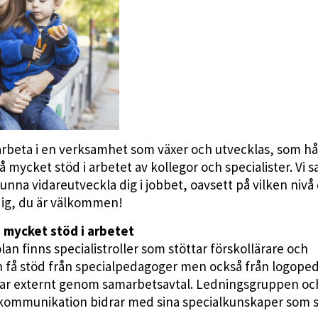
 arbeta i en verksamhet som växer och utvecklas, som hå
å mycket stöd i arbetet av kollegor och specialister. Vi s
unna vidareutveckla dig i jobbet, oavsett på vilken nivå
 dig, du är välkommen!
 mycket stöd i arbetet
 finns specialistroller som stöttar förskollärare och
an få stöd från specialpedagoger men också från logope
litar externt genom samarbetsavtal. Ledningsgruppen oc
 kommunikation bidrar med sina specialkunskaper som 